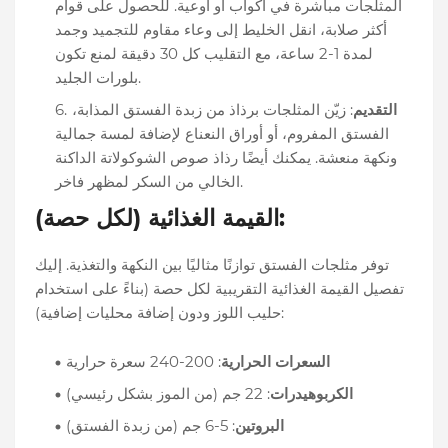
المثلجات مباشرة في أكواب أو أوعية. للحصول على قوام
أكثر صلابة، انقل الخليط إلى وعاء مقاوم للتجميد وجمد
لمدة 1-2 ساعة، مع التقليب كل 30 دقيقة لمنع تكون
بلورات الجليد.
التقديم
: زيّن المثلجات برذاذ من زبدة الفستق المذابة،
الفستق المفروم، أو أوراق النعناع لإضافة لمسة جمالية
ونكهة منعشة. يمكنك أيضًا رذاذ صوص الشوكولاتة الداكنة
الخالي من السكر لمظهر فاخر.
القيمة الغذائية (لكل حصة):
توفر مثلجات الفستق توازنًا مثاليًا بين النكهة والتغذية. إليك
تفصيل القيمة الغذائية التقريبية لكل حصة (بناءً على استخدام
حليب اللوز ودون إضافة محليات إضافية):
السعرات الحرارية
: 200-240 سعرة حرارية
الكربوهيدرات
: 22 جم (من الموز بشكل رئيسي)
البروتين
: 5-6 جم (من زبدة الفستق)