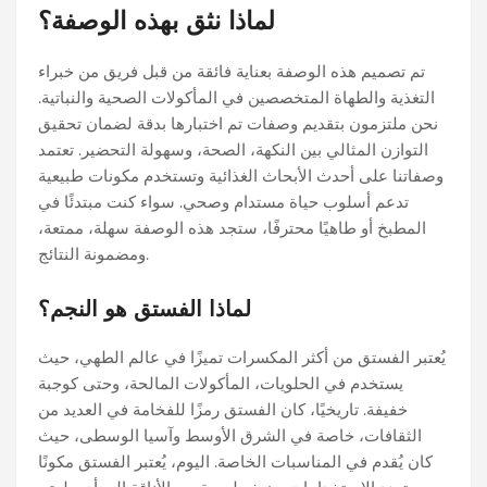
لماذا نثق بهذه الوصفة؟
تم تصميم هذه الوصفة بعناية فائقة من قبل فريق من خبراء
التغذية والطهاة المتخصصين في المأكولات الصحية والنباتية.
نحن ملتزمون بتقديم وصفات تم اختبارها بدقة لضمان تحقيق
التوازن المثالي بين النكهة، الصحة، وسهولة التحضير. تعتمد
وصفاتنا على أحدث الأبحاث الغذائية وتستخدم مكونات طبيعية
تدعم أسلوب حياة مستدام وصحي. سواء كنت مبتدئًا في
المطبخ أو طاهيًا محترفًا، ستجد هذه الوصفة سهلة، ممتعة،
ومضمونة النتائج.
لماذا الفستق هو النجم؟
يُعتبر الفستق من أكثر المكسرات تميزًا في عالم الطهي، حيث
يستخدم في الحلويات، المأكولات المالحة، وحتى كوجبة
خفيفة. تاريخيًا، كان الفستق رمزًا للفخامة في العديد من
الثقافات، خاصة في الشرق الأوسط وآسيا الوسطى، حيث
كان يُقدم في المناسبات الخاصة. اليوم، يُعتبر الفستق مكونًا