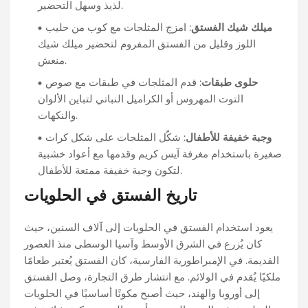
لذيذ وسهل التحضير.
ميلك شيك الفستق
: امزج المثلجات مع كوب من حليب
اللوز وقليل من الفستق المفروم لتحضير ميلك شيك
منعش.
حلوى طبقات
: قدم المثلجات في طبقات مع صوص
التوت المهروس أو الكراميل النباتي لتباين الألوان
والنكهات.
وجبة خفيفة للأطفال
: شكّل المثلجات على شكل كرات
صغيرة باستخدام مغرفة آيس كريم وقدمها مع أعواد خشبية
لتكون وجبة خفيفة ممتعة للأطفال.
تاريخ الفستق في الحلويات
يعود استخدام الفستق في الحلويات إلى آلاف السنين، حيث
كان يُزرع في الشرق الأوسط وآسيا الوسطى منذ العصور
القديمة. في الإمبراطورية الفارسية، كان الفستق يُعتبر طعامًا
ملكيًا يُقدم في الولائم. مع انتشار طرق التجارة، وصل الفستق
إلى أوروبا والهند، حيث أصبح مكونًا أساسيًا في الحلويات