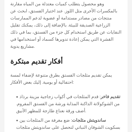
وهو محصول يتطلب كميات معتدلة من المياه مقارنة
بالمكسرات الأخرى مثل اللوز. عند اختيار الفستق، ابحث عن
منتجات من مصادر مستدامة أو عضوية لدعم الممارسات
الزراعية الصديقة للبيئة. بالإضافة إلى ذلك، يمكنك تقليل
النفايات عن طريق استخدام كل جزء من الفستق، بما في ذلك
القشرة التي يمكن إعادة تدويرها كسماد أو استخدامها في
مشاريع يدوية.
أفكار تقديم مبتكرة
يمكن تقديم مثلجات الفستق بطرق متنوعة لإضفاء لمسة
احتفالية أو يومية. إليك بعض الأفكار:
تقديم فاخر
: قدم المثلجات في أكواب زجاجية مزينة برذاذ
من الشوكولاتة الداكنة المذابة ورشة من الفستق المفروم.
أضف ورقة نعناع طازجة للمظهر الأنيق.
ساندويتش مثلجات
: ضع مغرفة من المثلجات بين
بسكويت الشوفان النباتي لتحصل على ساندويتش مثلجات