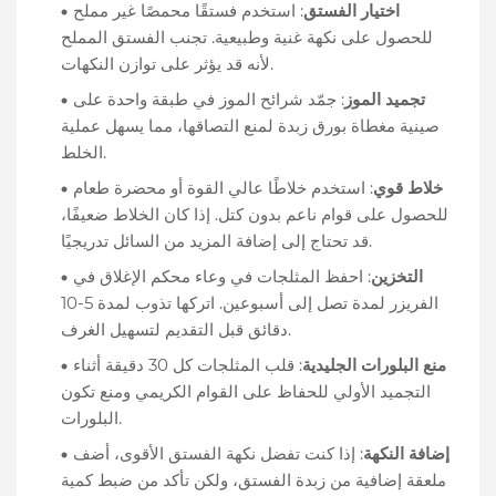
اختيار الفستق
: استخدم فستقًا محمصًا غير مملح
للحصول على نكهة غنية وطبيعية. تجنب الفستق المملح
لأنه قد يؤثر على توازن النكهات.
تجميد الموز
: جمّد شرائح الموز في طبقة واحدة على
صينية مغطاة بورق زبدة لمنع التصاقها، مما يسهل عملية
الخلط.
خلاط قوي
: استخدم خلاطًا عالي القوة أو محضرة طعام
للحصول على قوام ناعم بدون كتل. إذا كان الخلاط ضعيفًا،
قد تحتاج إلى إضافة المزيد من السائل تدريجيًا.
التخزين
: احفظ المثلجات في وعاء محكم الإغلاق في
الفريزر لمدة تصل إلى أسبوعين. اتركها تذوب لمدة 5-10
دقائق قبل التقديم لتسهيل الغرف.
منع البلورات الجليدية
: قلب المثلجات كل 30 دقيقة أثناء
التجميد الأولي للحفاظ على القوام الكريمي ومنع تكون
البلورات.
إضافة النكهة
: إذا كنت تفضل نكهة الفستق الأقوى، أضف
ملعقة إضافية من زبدة الفستق، ولكن تأكد من ضبط كمية