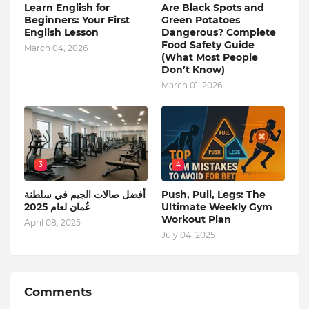
Learn English for
Are Black Spots and
Beginners: Your First
Green Potatoes
English Lesson
Dangerous? Complete
Food Safety Guide
March 04, 2026
(What Most People
Don’t Know)
March 01, 2026
3
4
Push, Pull, Legs: The
أفضل صالات الجيم في سلطنة
Ultimate Weekly Gym
عُمان لعام 2025
Workout Plan
April 08, 2025
July 04, 2025
Comments