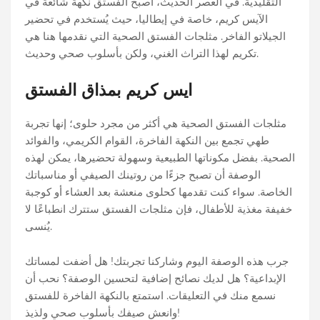
التقليدية. في العصر الحديث، أصبح الفستق نكهة شائعة في
الآيس كريم، خاصة في إيطاليا، حيث يُستخدم في تحضير
الجيلاتو الفاخر. مثلجات الفستق الصحية التي نقدمها هنا هي
تكريم لهذا التراث الغني، ولكن بأسلوب صحي وحديث.
ايس كريم بمذاق الفستق
مثلجات الفستق الصحية هي أكثر من مجرد حلوى؛ إنها تجربة
طهي تجمع بين النكهة الفاخرة، القوام الكريمي، والفوائد
الصحية. بفضل مكوناتها الطبيعية وسهولة تحضيرها، يمكن لهذه
الوصفة أن تصبح جزءًا من روتينك الصيفي أو مناسباتك
الخاصة. سواء كنت تقدمها كحلوى منعشة بعد العشاء أو كوجبة
خفيفة مغذية للأطفال، فإن مثلجات الفستق ستترك انطباعًا لا
يُنسى.
جرب هذه الوصفة اليوم وشاركنا تجربتك! هل أضفت لمساتك
الإبداعية؟ هل لديك نصائح إضافية لتحسين الوصفة؟ نحب أن
نسمع منك في التعليقات. استمتع بالنكهة الفاخرة للفستق
وانعش صيفك بأسلوب صحي ولذيذ!