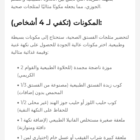
الجوزي، مما يجعله مكونًا مثاليًا لمثلجات صحية.
المكونات (تكفي لـ 4 أشخاص):
لتحضير مثلجات الفستق الصحية، ستحتاج إلى مكونات بسيطة
وطبيعية. اختر مكونات عالية الجودة للحصول على نكهة غنية
وقيمة غذائية مثالية:
2 موزة ناضجة مجمدة (للحلاوة الطبيعية والقوام
الكريمي)
1/3 كوب زبدة الفستق الطبيعية (مصنوعة من الفستق
المحمص بدون إضافات)
1/2 كوب حليب اللوز أو حليب جوز الهند (غير محلى
للحفاظ على النكهة النقية)
1 ملعقة صغيرة مستخلص الفانيلا الطبيعي (لإضافة نكهة
دافئة ومتوازنة)
1 ملعقة كبيرة شراب القيقب أو عسل خام (اختياري لمن