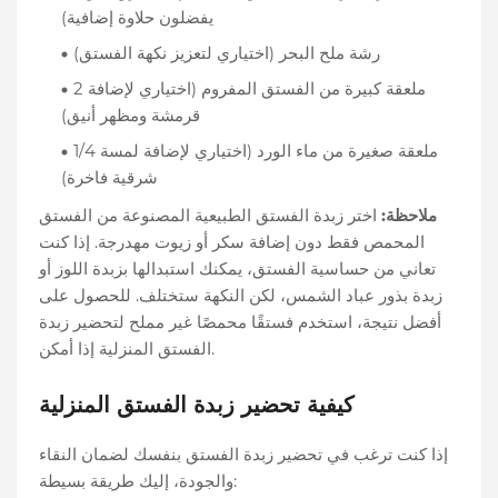
يفضلون حلاوة إضافية)
رشة ملح البحر (اختياري لتعزيز نكهة الفستق)
2 ملعقة كبيرة من الفستق المفروم (اختياري لإضافة
قرمشة ومظهر أنيق)
1/4 ملعقة صغيرة من ماء الورد (اختياري لإضافة لمسة
شرقية فاخرة)
ملاحظة:
اختر زبدة الفستق الطبيعية المصنوعة من الفستق
المحمص فقط دون إضافة سكر أو زيوت مهدرجة. إذا كنت
تعاني من حساسية الفستق، يمكنك استبدالها بزبدة اللوز أو
زبدة بذور عباد الشمس، لكن النكهة ستختلف. للحصول على
أفضل نتيجة، استخدم فستقًا محمصًا غير مملح لتحضير زبدة
الفستق المنزلية إذا أمكن.
كيفية تحضير زبدة الفستق المنزلية
إذا كنت ترغب في تحضير زبدة الفستق بنفسك لضمان النقاء
والجودة، إليك طريقة بسيطة: