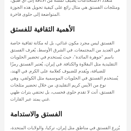
متعدد الاستخدامات يضيف لمسة من الأناقة إلى أي طبق،
ومثلجات الفستق هي مثال رائع على كيفية تحويل هذه الجوزة
المتواضعة إلى حلوى فاخرة.
الأهمية الثقافية للفستق
الفستق ليس مجرد مكون غذائي، بل له مكانة ثقافية خاصة
في العديد من المجتمعات. في الشرق الأوسط، يُعرف الفستق
باسم "جوهرة المائدة"، حيث يُستخدم في تحضير الحلويات
التقليدية مثل البقلاوة والكنافة. في إيران، يُعتبر الفستق رمزًا
للضيافة، ويُقدم للضيوف كعلامة على الكرم. في الهند،
يُستخدم الفستق في الحلويات الموسمية مثل الكولفي، وهي
نوع من الآيس كريم التقليدي. من خلال تحضير مثلجات
الفستق، أنت لا تقدم حلوى فحسب، بل تحتفي بتراث طهي
غني يمتد عبر القارات.
الفستق والاستدامة
يُزرع الفستق في مناطق مثل إيران، تركيا، والولايات المتحدة،