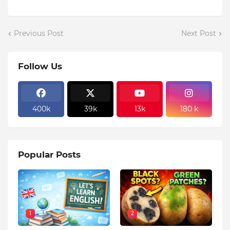
Previous Post
Next Post
Follow Us
400k
39k
13k
180 k
Popular Posts
1
2