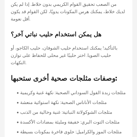
من الصعب تحقيق القوام الكريمي بدون خلاط. إذا لم يكن
لديك خلاط، يمكنك هرس المكونات يدويًا، لكن القوام قد يكون
أقل نعومة.
هل يمكن استخدام حليب نباتي آخر؟
بالتأكيد! يمكنك استخدام حليب الشوفان، حليب الكاجو، أو
حليب الصويا. اختر حليبًا غير محلى للحفاظ على توازن
النكهات.
وصفات مثلجات صحية أخرى ستحبها:
مثلجات زبدة الفول السوداني الصحية: نكهة غنية وكريمية
مثلجات الأناناس الصحية: نكهة استوائية منعشة
مثلجات الشوكولاتة النباتية: غنية وخالية من الذنب
مثلجات التوت البري: خفيفة ومليئة بمضادات الأكسدة
مثلجات الموز والكراميل: حلوى فاخرة بمكونات بسيطة