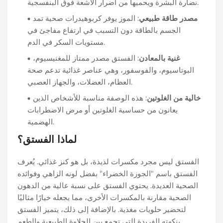
نضارة البشرة ويحميها من أضرار الأشعة فوق البنفسجية.
مصدر طاقة طبيعي
: الموز يوفر كربوهيدرات صحية تمد
الجسم بالطاقة دون التسبب في ارتفاع مفاجئ في
مستويات السكر في الدم.
غنية بالمعادن
: الفستق مصدر ممتاز للمغنيسيوم،
البوتاسيوم، والفوسفور، وهي عناصر غذائية تدعم صحة
العظام، العضلات، والجهاز العصبي.
خالية من الغلوتين
: هذه الوصفة مناسبة للأشخاص الذين
يعانون من حساسية الغلوتين أو مرض الاضطرابات
الهضمية.
لماذا الفستق؟
الفستق ليس مجرد مكسرات لذيذة، بل هو كنز غذائي. يُعرف
الفستق باسم "الجوزة الخضراء" بفضل لونه الزاهي وفوائده
الصحية العديدة. يحتوي الفستق على نسبة عالية من الدهون
الصحية مقارنة بالمكسرات الأخرى، مما يجعله خيارًا مثاليًا
لتحضير حلويات مغذية. بالإضافة إلى ذلك، يتميز الفستق
بنكهته الفريدة التي تجمع بين الحلاوة الطبيعية والطعم