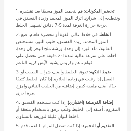
تحضير المكونات
: قم بتجميد الموز مسبقًا بعد تقشيره
وتقطيعه إلى شرائح. اترك الموز المجمد وزبدة الفستق في
درجة حرارة الغرفة لمدة 5-7 دقائق لتسهيل الخلط.
الخلط
: في خلاط عالي القوة أو محضرة طعام، ضع
الموز المجمد، زبدة الفستق، حليب اللوز، مستخلص
الفانيلا، ماء الورد (إن وجد)، ورشة ملح البحر (إن وجد).
اخلط على سرعة عالية لمدة 1-2 دقيقة حتى تحصل على
قوام ناعم وكريمي يشبه الآيس كريم الناعم.
ضبط النكهة
: تذوق الخليط وأضف شراب القيقب أو
العسل إذا رغبت في زيادة الحلاوة. إذا كان الخليط كثيفًا
جدًا، أضف ملعقة كبيرة إضافية من الحليب النباتي وامزج
مرة أخرى.
إضافة القرمشة (اختياري)
: إذا كنت تستخدم الفستق
المفروم، أضفه إلى الخليط وقلّب برفق باستخدام ملعقة أو
اخلط لثوانٍ قليلة لتوزيعه بالتساوي.
التقديم أو التجميد
: إذا كنت تفضل القوام الناعم، قدم