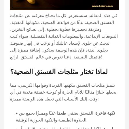
في هذه المقالة، سنستعرض كل ما تحتاج معرفته عن مثلجات
الفستق الصحية، بدءًا من فوائدها الصحية، مكوناتها المغذية،
وطريقة تحضيرها خطوة بخطوة، إلى نصائح التخزين،
التنويعات الإبداعية، والمعلومات الغذائية التفصيلية. سواء كنت
تبحث عن حلوى لإسعاد عائلتك أو ترغب في إبهار ضيوفك
بحلوى أنيقة، فإن هذه الوصفة ستكون إضافة مميزة إلى
قائمتك الصيفية. دعنا نغوص في عالم الفستق الرائع!
لماذا تختار مثلجات الفستق الصحية؟
تتميز مثلجات الفستق بنكهتها الفريدة وقوامها الكريمي، مما
يجعلها خيارًا مثاليًا للأيام الحارة أو كوجبة خفيفة مغذية في أي
وقت. إليك الأسباب التي تجعل هذه الوصفة مميزة:
نكهة فاخرة
: الفستق يضفي طعمًا غنيًا ومميزًا يجمع بين
الحلاوة الطبيعية والنكهة الجوزية الرقيقة.