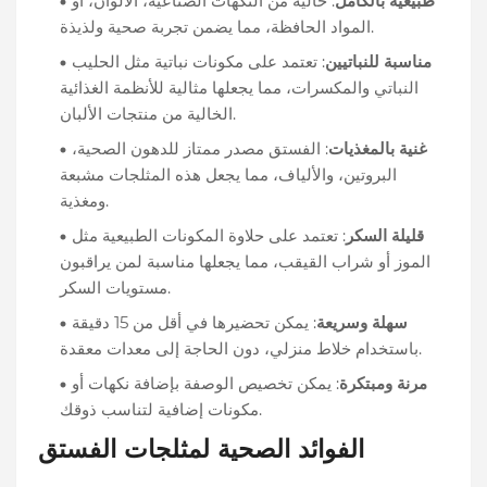
طبيعية بالكامل
: خالية من النكهات الصناعية، الألوان، أو
المواد الحافظة، مما يضمن تجربة صحية ولذيذة.
مناسبة للنباتيين
: تعتمد على مكونات نباتية مثل الحليب
النباتي والمكسرات، مما يجعلها مثالية للأنظمة الغذائية
الخالية من منتجات الألبان.
غنية بالمغذيات
: الفستق مصدر ممتاز للدهون الصحية،
البروتين، والألياف، مما يجعل هذه المثلجات مشبعة
ومغذية.
قليلة السكر
: تعتمد على حلاوة المكونات الطبيعية مثل
الموز أو شراب القيقب، مما يجعلها مناسبة لمن يراقبون
مستويات السكر.
سهلة وسريعة
: يمكن تحضيرها في أقل من 15 دقيقة
باستخدام خلاط منزلي، دون الحاجة إلى معدات معقدة.
مرنة ومبتكرة
: يمكن تخصيص الوصفة بإضافة نكهات أو
مكونات إضافية لتناسب ذوقك.
الفوائد الصحية لمثلجات الفستق