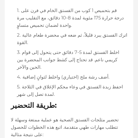
قم بتحميص 1 كوب من الفستق الخام في فرن على
درجة حرارة 175 مئوية لمدة 8-10 دقائق، مع التقليب مرة
واحدة لضمان تحميص متساوٍ.
اترك الفستق يبرد قليلاً، ثم ضعه في محضرة طعام عالية
القوة.
اخلط الفستق لمدة 5-7 دقائق حتى يتحول إلى قوام
كريمي ناعم. قد تحتاج إلى كشط جوانب المحضرة بين
الحين والآخر.
أضف رشة ملح (اختياري) واخلط لثوانٍ إضافية.
احفظ زبدة الفستق في وعاء محكم الإغلاق في الثلاجة
لمدة تصل إلى شهر.
طريقة التحضير:
تحضير مثلجات الفستق الصحية هو عملية ممتعة وسهلة لا
تتطلب مهارات طهي متقدمة. اتبع هذه الخطوات للحصول
على نتيجة مثالية: