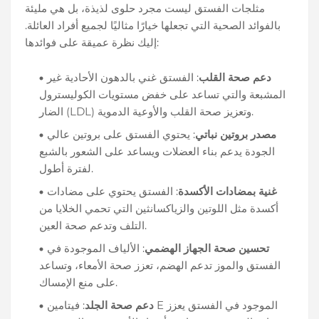
مثلجات الفستق ليست مجرد حلوى لذيذة، بل هي مليئة
بالفوائد الصحية التي تجعلها خيارًا مثاليًا لجميع أفراد العائلة.
إليك نظرة عميقة على فوائدها:
دعم صحة القلب
: الفستق غني بالدهون الأحادية غير
المشبعة والتي تساعد على خفض مستويات الكوليسترول
الضار (LDL) وتعزيز صحة القلب والأوعية الدموية.
مصدر بروتين نباتي
: يحتوي الفستق على بروتين عالي
الجودة يدعم بناء العضلات ويساعد على الشعور بالشبع
لفترة أطول.
غنية بمضادات الأكسدة
: الفستق يحتوي على مضادات
أكسدة مثل اللوتين والزياكسانثين التي تحمي الخلايا من
التلف وتدعم صحة العين.
تحسين صحة الجهاز الهضمي
: الألياف الموجودة في
الفستق والموز تدعم الهضم، تعزز صحة الأمعاء، وتساعد
على منع الإمساك.
دعم صحة الجلد
: فيتامين E الموجود في الفستق يعزز