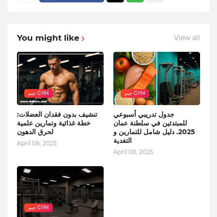
You might like
View all
جيم GYM
جيم GYM
جدول تدريبي أسبوعي
تنشيف بدون فقدان العضلات:
للمبتدئين في سلطنة عمان
خطة غذائية وتمارين علمية
2025. دليل شامل للتمارين و
لحرق الدهون
التغدية
April 08, 2025
April 08, 2025
جيم GYM