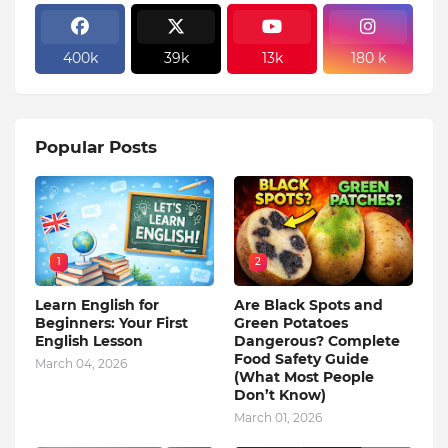
400k
39k
13k
180 k
Popular Posts
1
2
Learn English for
Are Black Spots and
Beginners: Your First
Green Potatoes
English Lesson
Dangerous? Complete
Food Safety Guide
March 04, 2026
(What Most People
Don’t Know)
March 01, 2026