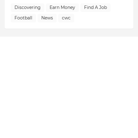
Discovering
Earn Money
Find A Job
Football
News
cwc