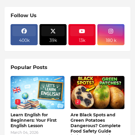
Follow Us
400k
39k
13k
180 k
Popular Posts
1
2
Learn English for
Are Black Spots and
Beginners: Your First
Green Potatoes
English Lesson
Dangerous? Complete
Food Safety Guide
March 04, 2026