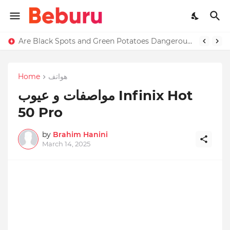
Are Black Spots and Green Potatoes Dangerous? Complete Food Safety Guide (What Most People Don’t Know)
هواتف
Home
مواصفات و عيوب Infinix Hot
50 Pro
by
Brahim Hanini
March 14, 2025