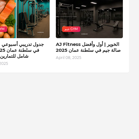
جيم GYM
جيم 
AJ Fitness الخوير | أول وأفضل
جدول تدريبي أسبوعي ل
صالة جيم في سلطنة عمان 2025
شامل للتمارين و
April 08, 2025
 2025