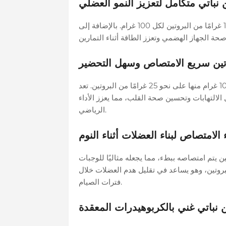
 نباتي متكامل لتعزيز النمو العضلي
الفول من الأغذية الغنية بالبروتين النباتي، حيث يحتوي على 15 غرامًا من البروتين لكل 100 غرام. بالإضافة إلى
روتين سريع الامتصاص وسهل التحضير
التونة المعلبة خيار اقتصادي وسريع التحضير، حيث تحتوي كل 100 غرام منها على نحو 25 غرامًا من البروتين. تعد
غا-3 التي تساعد في تقليل الالتهابات وتحسين صحة القلب، مما يعزز الأداء
الرياضي.
لامتصاص لبناء العضلات أثناء النوم
ين يتم امتصاصه ببطء، مما يجعله مثاليًا للوجبات
 غرام منه على حوالي 11 غرامًا من البروتين، وهو يساعد في تقليل هدم العضلات خلال
فترات الصيام.
 نباتي غني بالكربوهيدرات المعقدة