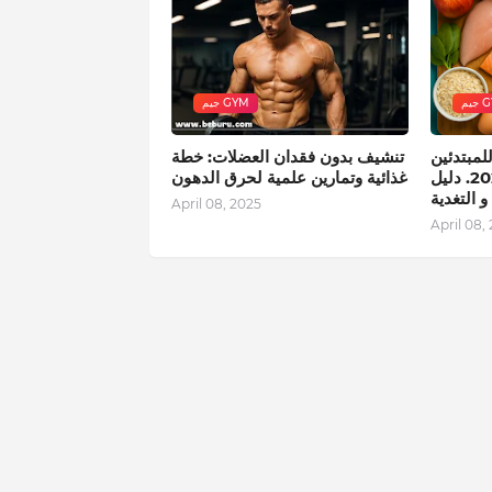
GYM
جيم GYM
لمبتدئين
تنشيف بدون فقدان العضلات: خطة
في سلطنة عمان 2025. دليل
غذائية وتمارين علمية لحرق الدهون
 التغدية
April 08, 2025
April 08,