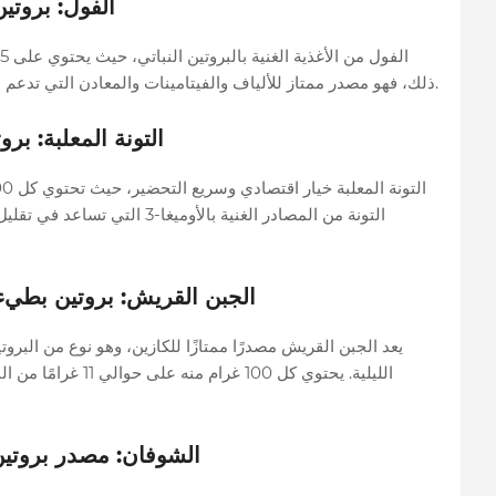
الفول: بروتين
ذلك، فهو مصدر ممتاز للألياف والفيتامينات والمعادن التي تدعم صحة الجهاز الهضمي وتعزز الطاقة أثناء التمارين.
التونة المعلبة: ب
التونة من المصادر الغنية بالأومي
الجبن القريش: بروتين بطيء ا
يعد الجبن القريش مصدرًا ممتازًا للكازين، وهو نوع من البروت
الليلية. يحتوي كل 100
الشوفان: مصدر بروتين