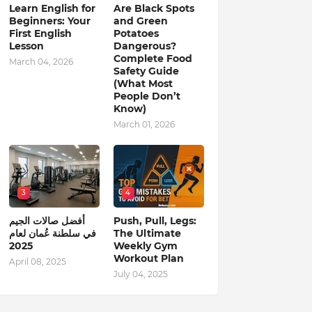
Learn English for
Are Black Spots
Beginners: Your
and Green
First English
Potatoes
Lesson
Dangerous?
Complete Food
March 04, 2026
Safety Guide
(What Most
People Don’t
Know)
March 01, 2026
3
4
Push, Pull, Legs:
أفضل صالات الجيم
The Ultimate
في سلطنة عُمان لعام
2025
Weekly Gym
Workout Plan
April 08, 2025
July 04, 2025