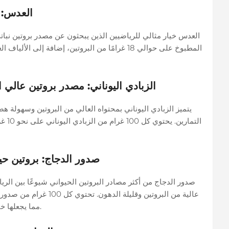
العدس: ب
المطبوخ على حوالي 18 غرامًا من البروتين، إضافة إل
الزبادي اليوناني: مصدر بروتين عالي 
يتميز الزبادي اليوناني بمحتواه العالي من البروتين وسهولة هضمه
التما
صدور الدجاج: بروتين حي
صدور الدجاج من أكثر مصادر البروتين الحيواني شيوعًا بين الري
مما يجعلها خيارًا مثاليًا لمن يسعى إلى بناء كتلة عضلية نظيفة.