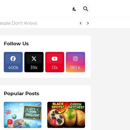
eople Don’t Know)
Follow Us
400k
39k
13k
180 k
Popular Posts
1
2