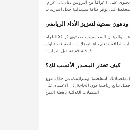
يعتبر الشوفان خيارًا مثاليًا لوجبات الإفطار قبل التمارين، حيث يحتوي على 11 غرامًا من البروتين لكل 100 غرام،
 ودهون صحية لتعزيز الأداء الرياضي
الفول السوداني وزبدة الفول السوداني من المصادر الغنية بالبروتين والدهون الصحية، حيث يحتوي كل 100 غرام
 مستويات الطاقة ودعم بناء العضلات، خاصة عند تناوله
كوجبة خفيفة قبل التمارين.
كيف تختار المصدر الأنسب لك؟
ة، تفضيلاتك الشخصية، وميزانيتك. من خلال تنويع
فضل نتائج رياضية دون الحاجة إلى الاعتماد على
المكملات الغذائية باهظة الثمن.