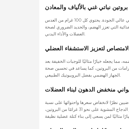
روتين نباتي غني بالألياف والمعادن
العدس خيار مثالي للرياضيين الذين يبحثون عن مصدر بروتين نباتي عالي الجودة. يحتوي كل 100 غرام من العدس
ى الألياف الغذائية التي تعزز الهضم، والحديد الضروري لصحة
العضلات والأداء البدني.
الامتصاص لتعزيز الاستشفاء العضلي
، مما يجعله خيارًا مثاليًا للوجبات الخفيفة بعد
رين. يحتوي كل 100 غرام من الزبادي اليوناني على نحو 10 غرامات من البروتين، كما يساعد في تحسين صحة
الجهاز الهضمي بفضل البروبيوتيك الطبيعي.
واني منخفض الدهون لبناء العضلات
اضيين نظرًا لانخفاض سعرها واحتوائها على نسبة
عالية من البروتين وقليلة الدهون. تحتوي كل 100 غرام من صدور الدجاج المشوية على نحو 31 غرامًا من البروتين،